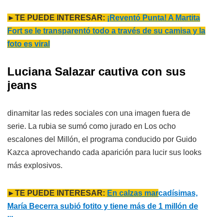
►TE PUEDE INTERESAR:
¡Reventó Punta! A Martita
Fort se le transparentó todo a través de su camisa y la
foto es viral
Luciana Salazar cautiva con sus
jeans
dinamitar las redes sociales con una imagen fuera de
serie. La rubia se sumó como jurado en Los ocho
escalones del Millón, el programa conducido por Guido
Kazca aprovechando cada aparición para lucir sus looks
más explosivos.
►TE PUEDE INTERESAR:
En calzas mar
cadísimas,
María Becerra subió fotito y tiene más de 1 millón de