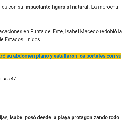
ales con su
impactante figura al natural
. La morocha
vacaciones en Punta del Este, Isabel Macedo redobló la
de Estados Unidos.
ró su abdomen plano y estallaron los portales con su
ijas,
Isabel posó desde la playa protagonizando todo