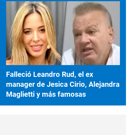
Falleció Leandro Rud, el ex
manager de Jesica Cirio, Alejandra
Maglietti y más famosas