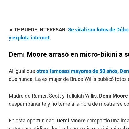
►TE PUEDE INTERESAR:
Se viralizan fotos de Déb
y explota internet
Demi Moore arrasó en micro-bikini a s
Al igual que
otras famosas mayores de 50 años, De
que nunca. La ex mujer de Bruce Willis publicó fotos e
Madre de Rumer, Scott y Tallulah Willis,
Demi Moore
despampanante y no teme a la hora de mostrarse co
En esta oportunidad,
Demi Moore
compartió una ima
natural y cotidiana luciendo una micro-bikini animal p