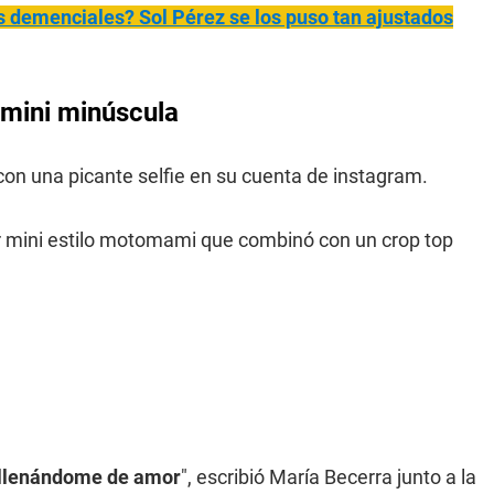
s demenciales? Sol Pérez se los puso tan ajustados
 mini minúscula
 con una picante selfie en su cuenta de instagram.
r mini estilo motomami que combinó con un crop top
s llenándome de amor
", escribió María Becerra junto a la