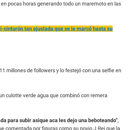
es en pocas horas generando todo un maremoto en las
-cinturón tan ajustada que se le marcó hasta su
11 millones de followers y lo festejó con una selfie en
o un culotte verde agua que combinó con remera
ada para subir asique aca les dejo una beboteando"
,
 fue comentada por figuras como su novio J.Rei que la