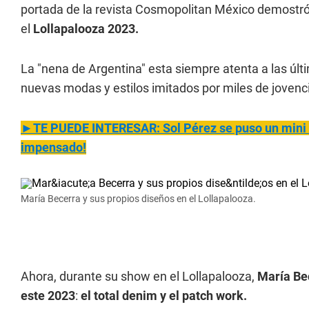
portada de la revista Cosmopolitan México demostró 
el
Lollapalooza 2023.
La "nena de Argentina" esta siempre atenta a las últ
nuevas modas y estilos imitados por miles de jovenci
►TE PUEDE INTERESAR: Sol Pérez se puso un mini ve
impensado!
María Becerra y sus propios diseños en el Lollapalooza.
Ahora, durante su show en el Lollapalooza,
María Bec
este 2023
:
el total denim y el patch work.