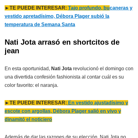
►TE PUEDE INTERESAR:
Tajo profundo, bu
caneras y
vestido apretadísimo, Débora Plager subió la
temperatura de Semana Santa
Nati Jota arrasó en shortcitos de
jean
En esta oportunidad,
Nati Jota
revolucionó el domingo con
una divertida confesión fashionista al contar cuál es su
color favorito: el naranja.
►TE PUEDE INTERESAR:
En vestido ajustadísimo y
escote con argollas, Débora Plager salió en vivo y
dinamitó el noticiero
Además de dar las razones de su elección, Nati Jota no