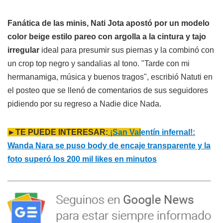
Fanática de las minis, Nati Jota apostó por un modelo
color beige estilo pareo con argolla a la cintura y tajo
irregular
ideal para presumir sus piernas y la combinó con
un crop top negro y sandalias al tono. "Tarde con mi
hermanamiga, música y buenos tragos", escribió Natuti en
el posteo que se llenó de comentarios de sus seguidores
pidiendo por su regreso a Nadie dice Nada.
►TE PUEDE INTERESAR:
¡San Val
entín infernal!:
Wanda Nara se puso body de encaje transparente y la
foto superó los 200 mil likes en minutos