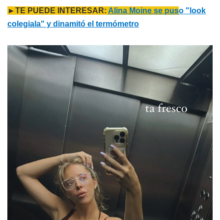
►TE PUEDE INTERESAR:
Alina Moine se pus
o "look
colegiala" y dinamitó el termómetro