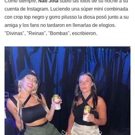
Como siempre,
Nati Jota
subió las fotos de su noche a su
cuenta de Instagram. Luciendo una súper mini combinada
con crop top negro y gorro pilusso la diosa posó junto a su
amiga y los fans no tardaron en llenarlas de elogios.
"Divinas", "Reinas", "Bombas", escribieron.