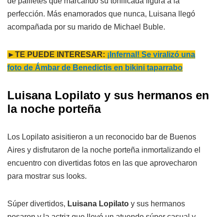
de pailletes que marcando su tonificada figura a la
perfección. Más enamorados que nunca, Luisana llegó
acompañada por su marido de Michael Buble.
►TE PUEDE INTERESAR:
¡Infernal! Se viralizó una
foto de Ámbar de Benedictis en bikini taparrabo
Luisana Lopilato y sus hermanos en
la noche porteña
Los Lopilato asisitieron a un reconocido bar de Buenos
Aires y disfrutaron de la noche porteña inmortalizando el
encuentro con divertidas fotos en las que aprovecharon
para mostrar sus looks.
Súper divertidos,
Luisana Lopilato
y sus hermanos
posaron y la actriz que llevó un atuendo súper casual y