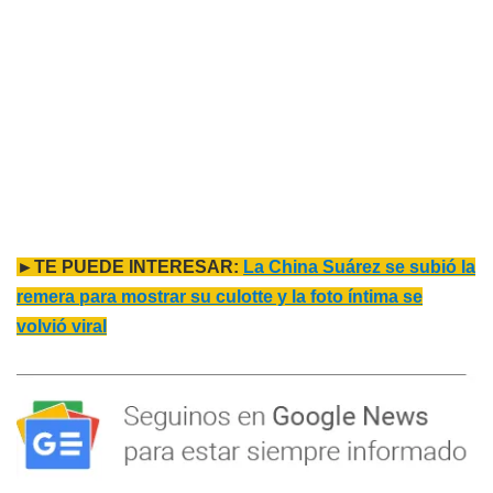
►TE PUEDE INTERESAR:
La China Suárez se subió la
remera para mostrar su culotte y la foto íntima se
volvió viral