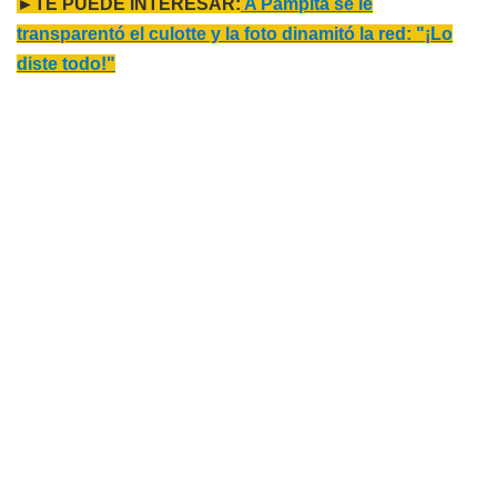
►TE PUEDE INTERESAR:
A Pampita se le
transparentó el culotte y la foto dinamitó la red: "¡Lo
diste todo!"