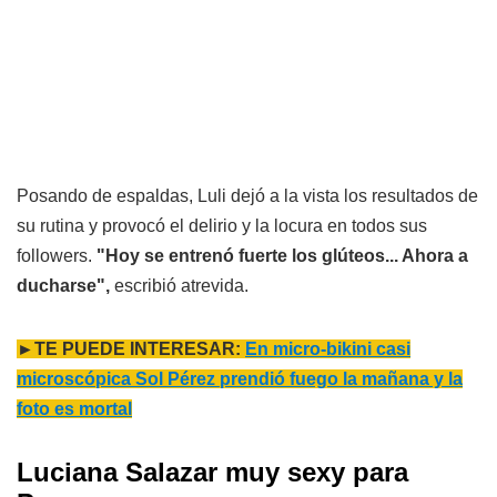
Posando de espaldas, Luli dejó a la vista los resultados de
su rutina y provocó el delirio y la locura en todos sus
followers.
"Hoy se entrenó fuerte los glúteos... Ahora a
ducharse",
escribió atrevida.
►TE PUEDE INTERESAR:
En micro-bikini casi
microscópica Sol Pérez prendió fuego la mañana y la
foto es mortal
Luciana Salazar muy sexy para