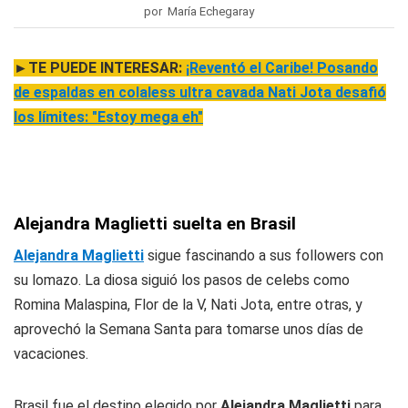
por María Echegaray
►TE PUEDE INTERESAR:
¡Reventó el Caribe! Posando
de espaldas en colaless ultra cavada Nati Jota desafió
los límites: "Estoy mega eh"
Alejandra Maglietti suelta en Brasil
Alejandra Maglietti
sigue fascinando a sus followers con
su lomazo. La diosa siguió los pasos de celebs como
Romina Malaspina, Flor de la V, Nati Jota, entre otras, y
aprovechó la Semana Santa para tomarse unos días de
vacaciones.
Brasil fue el destino elegido por
Alejandra Maglietti
para