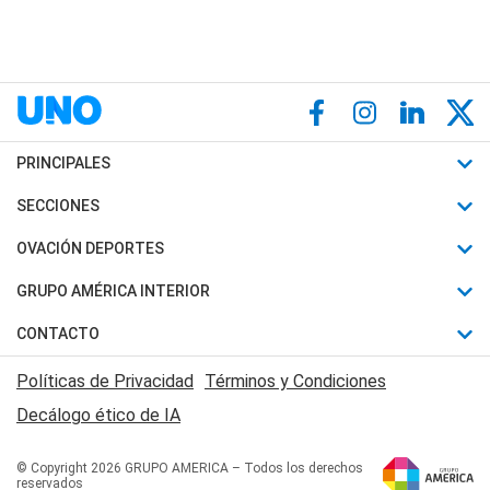
PRINCIPALES
Últimas Noticias
SECCIONES
Política
Horóscopo
OVACIÓN DEPORTES
Sociedad
Motores
Fútbol
GRUPO AMÉRICA INTERIOR
Policiales
Recetas
Mundial
Canal 7 en Vivo
CONTACTO
Judiciales
Trucos caseros
Automovilismo
Radio Nihuil
Acerca de Nosotros
Economia
Políticas de Privacidad
Términos y Condiciones
Series y Películas
Rugby
FM UNA
Contactanos
Decálogo ético de IA
Edictos y Solicitadas
Tenis
Radio Brava
Newsletter
Básquet
© Copyright 2026 GRUPO AMERICA – Todos los derechos
San Juan 8
reservados