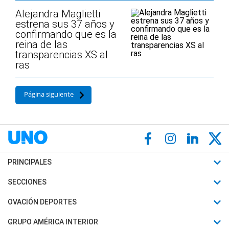
Alejandra Maglietti
estrena sus 37 años y
confirmando que es la
reina de las
transparencias XS al
ras
Página siguiente
PRINCIPALES
Últimas Noticias
SECCIONES
Política
Horóscopo
OVACIÓN DEPORTES
Sociedad
Motores
Fútbol
GRUPO AMÉRICA INTERIOR