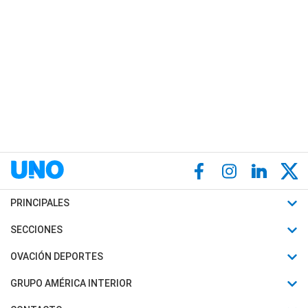
PRINCIPALES
Últimas Noticias
SECCIONES
Política
Horóscopo
OVACIÓN DEPORTES
Sociedad
Motores
Fútbol
GRUPO AMÉRICA INTERIOR
Policiales
Recetas
Mundial