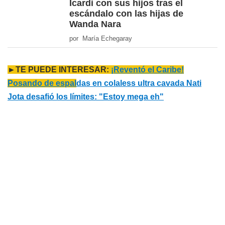
Icardi con sus hijos tras el
escándalo con las hijas de
Wanda Nara
por María Echegaray
►TE PUEDE INTERESAR:
¡Reventó el Caribe!
Posando de espal
das en colaless ultra cavada Nati
Jota desafió los límites: "Estoy mega eh"