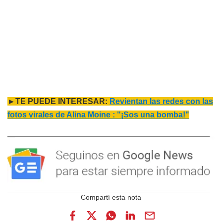
►TE PUEDE INTERESAR:
Revientan las redes con las
fotos virales de Alina Moine : "¡Sos una bomba!"