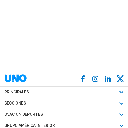
PRINCIPALES
Últimas Noticias
SECCIONES
Política
Horóscopo
OVACIÓN DEPORTES
Sociedad
Motores
Fútbol
GRUPO AMÉRICA INTERIOR