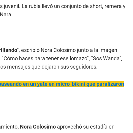
 juvenil. La rubia llevó un conjunto de short, remera y
 Nara.
illando"
, escribió Nora Colosimo junto a la imagen
os. "Cómo haces para tener ese lomazo", "Sos Wanda",
 los mensajes que dejaron sus seguidores.
aseando en un yate en micro-bikini que paralizaron
namiento
, Nora Colosimo
aprovechó su estadía en