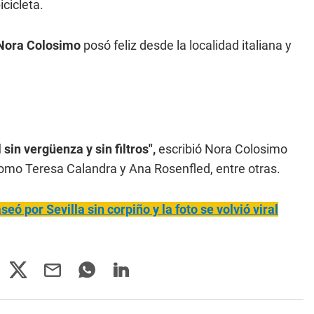
icicleta.
Nora Colosimo
posó feliz desde la localidad italiana y
 sin vergüenza y sin filtros",
escribió Nora Colosimo
 como Teresa Calandra y Ana Rosenfled, entre otras.
ó por Sevilla sin corpiño y la foto se volvió viral