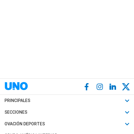
PRINCIPALES
Últimas Noticias
SECCIONES
Política
Horóscopo
OVACIÓN DEPORTES
Sociedad
Motores