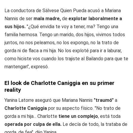
La conductora de Sálvese Quien Pueda acusó a Mariana
Nannis de ser
mala madre,
de
explotar laboralmente a
sus hijos.
"¿Qué envidia te voy a tener, ma? Tengo una
familia hermosa. Tengo un marido, dos hijos, vivimos todos
juntos, no nos peleamos, no los expongo, no la trato de
gorda ni de flaca a mi hija. No los exploté para ir a laburar,
como hiciste vos cuando los trajiste al Bailando para que te
mantengan", expresó.
El look de Charlotte Caniggia en su primer
reality
Yanina Latorre aseguró que Mariana Nannis
"traumó"
a
Charlotte Caniggia
por su aspecto físico. "No trato de
gorda a mi hija... Charlotte
tiene un complejo
, está toda
operada por culpa de ella.
Le decía de todo, la trataba de
gorda, de fea", dijo Yanina.