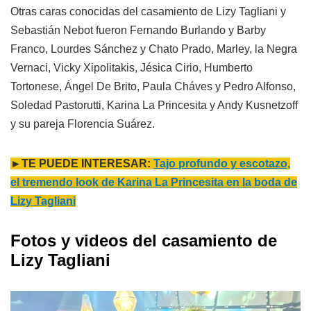
Otras caras conocidas del casamiento de Lizy Tagliani y
Sebastián Nebot fueron Fernando Burlando y Barby
Franco, Lourdes Sánchez y Chato Prado, Marley, la Negra
Vernaci, Vicky Xipolitakis, Jésica Cirio, Humberto
Tortonese, Ángel De Brito, Paula Cháves y Pedro Alfonso,
Soledad Pastorutti, Karina La Princesita y Andy Kusnetzoff
y su pareja Florencia Suárez.
►TE PUEDE INTERESAR:
Tajo profundo y escotazo,
el tremendo look de Karina La Princesita en la boda de
Lizy Tagliani
Fotos y videos del casamiento de
Lizy Tagliani