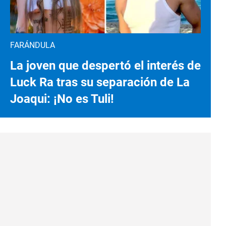
FARÁNDULA
La joven que despertó el interés de
Luck Ra tras su separación de La
Joaqui: ¡No es Tuli!