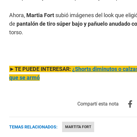
Ahora,
Martia Fort
subió imágenes del look que elig
de
pantalón de tiro súper bajo y pañuelo anudado c
torso.
►TE PUEDE INTERESAR:
¿Shorts diminutos o calza
que se armó
TEMAS RELACIONADOS:
MARTITA FORT