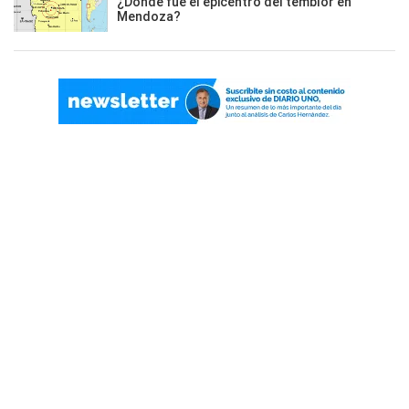
¿Dónde fue el epicentro del temblor en
Mendoza?