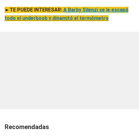
►TE PUEDE INTERESAR:
A Barby Silenzi se le escapó
todo el underboob y dinamitó el termómetro
Recomendadas