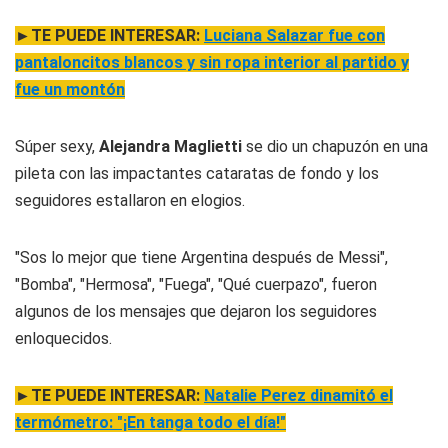
►TE PUEDE INTERESAR:
Luciana Salazar fue con
pantaloncitos blancos y sin ropa interior al partido y
fue un montón
Súper sexy,
Alejandra Maglietti
se dio un chapuzón en una
pileta con las impactantes cataratas de fondo y los
seguidores estallaron en elogios.
"Sos lo mejor que tiene Argentina después de Messi",
"Bomba", "Hermosa", "Fuega", "Qué cuerpazo", fueron
algunos de los mensajes que dejaron los seguidores
enloquecidos.
►TE PUEDE INTERESAR:
Natalie Perez dinamitó el
termómetro: "¡En tanga todo el día!"