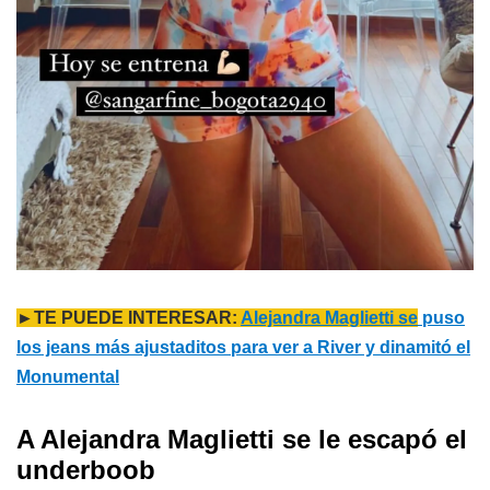
►TE PUEDE INTERESAR:
Alejandra Maglietti se
puso
los jeans más ajustaditos para ver a River y dinamitó el
Monumental
A Alejandra Maglietti se le escapó el
underboob