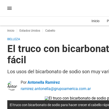
Inicio
P
Inicio
Estados Unidos
Cabello
BELLEZA
El truco con bicarbonat
fácil
Los usos del bicarbonato de sodio son muy vari
Por
Antonella Ramírez
ramirez.antonella@grupoamerica.com.ar
El truco con bicarbonato de sodio para hacer crecer el cabello rápid