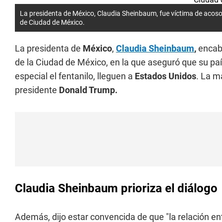
La presidenta de México, Claudia Sheinbaum, fue víctima de acoso
de Ciudad de México.
La presidenta de
México
,
Claudia Sheinbaum
,
encabe
de la Ciudad de México, en la que aseguró que su paí
especial el fentanilo, lleguen a
Estados Unidos
. La m
presidente
Donald Trump.
Claudia Sheinbaum prioriza el diálogo
Además, dijo estar convencida de que "la relación en