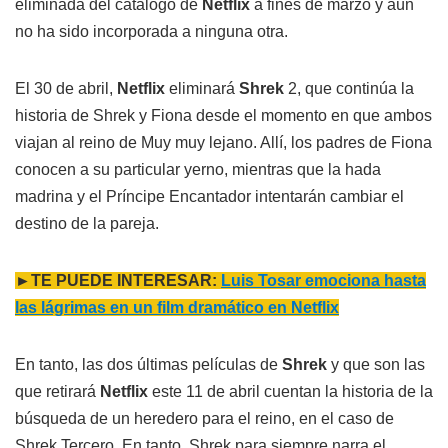
eliminada del catálogo de
Netflix
a fines de marzo y aún
no ha sido incorporada a ninguna otra.
El 30 de abril,
Netflix
eliminará
Shrek
2, que continúa la
historia de Shrek y Fiona desde el momento en que ambos
viajan al reino de Muy muy lejano. Allí, los padres de Fiona
conocen a su particular yerno, mientras que la hada
madrina y el Príncipe Encantador intentarán cambiar el
destino de la pareja.
►TE PUEDE INTERESAR:
Luis Tosar emociona hasta
las lágrimas en un film dramático en Netflix
En tanto, las dos últimas películas de
Shrek
y que son las
que retirará
Netflix
este 11 de abril cuentan la historia de la
búsqueda de un heredero para el reino, en el caso de
Shrek Tercero. En tanto, Shrek para siempre narra el