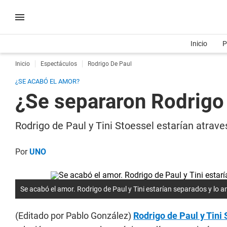
Inicio
P
Inicio
Espectáculos
Rodrigo De Paul
¿SE ACABÓ EL AMOR?
¿Se separaron Rodrigo 
Rodrigo de Paul y Tini Stoessel estarían atra
Por
UNO
Se acabó el amor. Rodrigo de Paul y Tini estarían separados y lo 
(Editado por Pablo González)
Rodrigo de Paul y Tini 