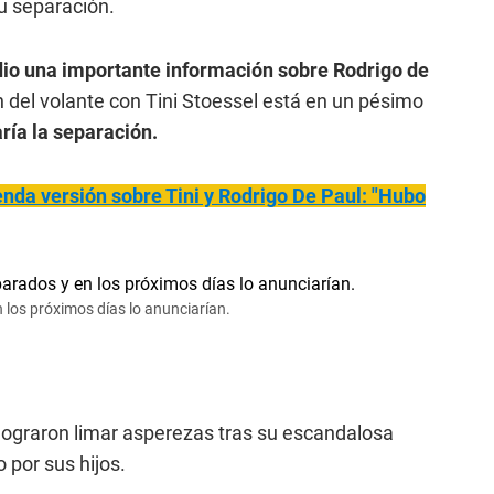
su separación.
io una importante información sobre Rodrigo de
 del volante con Tini Stoessel está en un pésimo
ría la separación.
nda versión sobre Tini y Rodrigo De Paul: "Hubo
n los próximos días lo anunciarían.
lograron limar asperezas tras su escandalosa
por sus hijos.