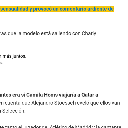
u sensualidad y provocó un comentario ardiente de
as que la modelo está saliendo con Charly
s.
antes era si Camila Homs viajaría a Qatar a
en cuenta que Alejandro Stoessel reveló que ellos van
la Selección.
 tanto el jugador del Atlético de Madrid y la cantante