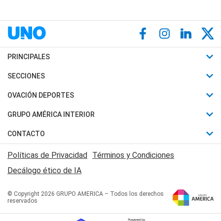
PRINCIPALES
Últimas Noticias
SECCIONES
Política
Horóscopo
OVACIÓN DEPORTES
Sociedad
Motores
Fútbol
GRUPO AMÉRICA INTERIOR
Policiales
Recetas
Mundial
Canal 7 en Vivo
CONTACTO
Judiciales
Trucos caseros
Automovilismo
Radio Nihuil
Acerca de Nosotros
Economia
Políticas de Privacidad
Términos y Condiciones
Series y Películas
Rugby
FM UNA
Contactanos
Decálogo ético de IA
Edictos y Solicitadas
Tenis
Radio Brava
Newsletter
Básquet
© Copyright 2026 GRUPO AMERICA – Todos los derechos
San Juan 8
reservados
Boxeo