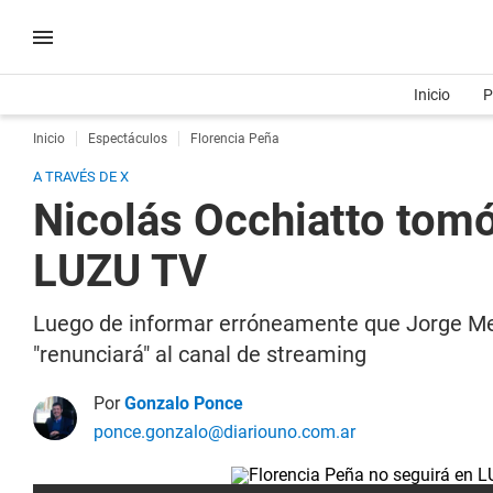
Inicio
P
Inicio
Espectáculos
Florencia Peña
A TRAVÉS DE X
Nicolás Occhiatto tomó
LUZU TV
Luego de informar erróneamente que Jorge Mess
"renunciará" al canal de streaming
Por
Gonzalo Ponce
ponce.gonzalo@diariouno.com.ar