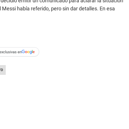
 decidió emitir un comunicado para aclarar la situación
 Messi había referido, pero sin dar detalles. En esa
exclusivas en
TO