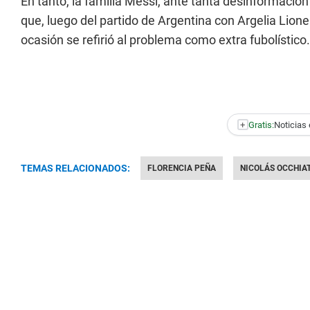
En tanto, la familia Messi, ante tanta desinformación
que, luego del partido de Argentina con Argelia Lionel
ocasión se refirió al problema como extra fubolístico.
+
Gratis:
Noticias 
TEMAS RELACIONADOS:
FLORENCIA PEÑA
NICOLÁS OCCHIA