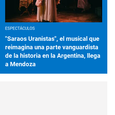
ESPECTÁCULOS
"Saraos Uranistas", el musical que
reimagina una parte vanguardista
de la historia en la Argentina, llega
a Mendoza