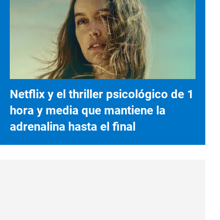
Netflix y el thriller psicológico de 1
hora y media que mantiene la
adrenalina hasta el final