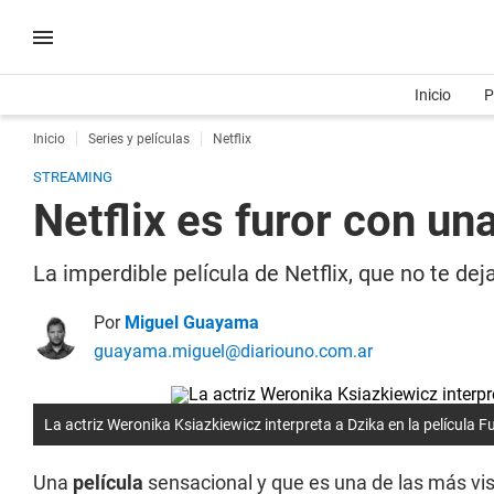
Inicio
P
Inicio
Series y películas
Netflix
STREAMING
Netflix es furor con un
La imperdible película de Netflix, que no te de
Por
Miguel Guayama
guayama.miguel@diariouno.com.ar
La actriz Weronika Ksiazkiewicz interpreta a Dzika en la película Fu
Una
película
sensacional y que es una de las más vi