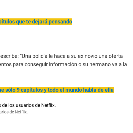
apítulos que te dejará pensando
describe: “Una policía le hace a su ex novio una oferta
olentos para conseguir información o su hermano va a la
ne sólo 9 capítulos y todo el mundo habla de ella
arios de Netflix.