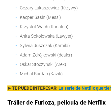
Cezary Lukaszewicz (Krzywy)
Kacper Sasin (Messi)
Krzystof Wach (Ronaldo)
Anita Sokolowska (Lawyer)
Sylwia Juszczak (Kamila)
Adam Zdrójkowski (dealer)
Oskar Stoczynski (Arek)
Michal Burdan (Kazik)
►TE PUEDE INTERESAR:
La serie de Netflix que tie
Tráiler de
Furioza, película
de Netflix