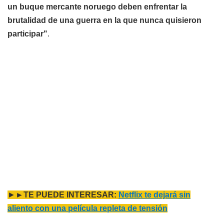
un buque mercante noruego deben enfrentar la
brutalidad de una guerra en la que nunca quisieron
participar"
.
►
►TE PUEDE INTERESAR:
Netflix te dejará sin
aliento con una película repleta de tensión