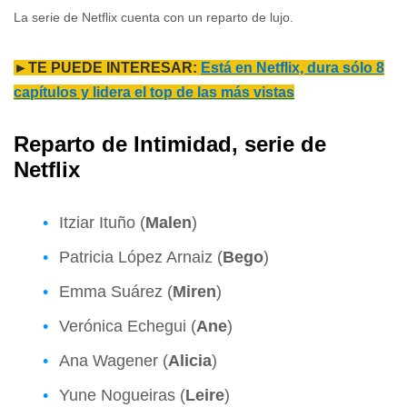
La serie de Netflix cuenta con un reparto de lujo.
►TE PUEDE INTERESAR:
Está en Netflix, dura sólo 8
capítulos y lidera el top de las más vistas
Reparto de Intimidad, serie de
Netflix
Itziar Ituño (
Malen
)
Patricia López Arnaiz (
Bego
)
Emma Suárez (
Miren
)
Verónica Echegui (
Ane
)
Ana Wagener (
Alicia
)
Yune Nogueiras (
Leire
)