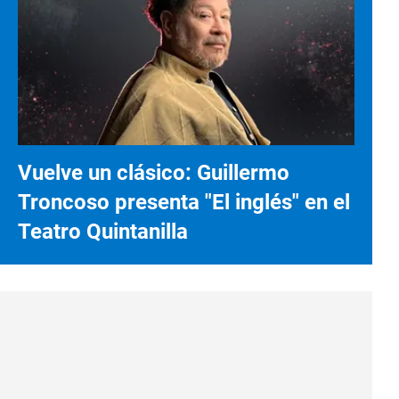
Vuelve un clásico: Guillermo
Troncoso presenta "El inglés" en el
Teatro Quintanilla