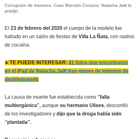
Corrupción de menores. Caso Marcelo Corazza: Natacha Jaitt lo
predijo.
El
23 de febrero del 2020
el cuerpo de la modelo fue
hallado en un salón de fiestas de
Villa La Ñata,
con rastros
de cocaína.
►TE PUEDE INTERESAR:
41 fotos que encontraron
en el iPad de Natacha Jaitt tras meses de intentos de
desbloquearlo
La causa de muerte fue establecida como
“falla
multiorgánica”,
aunque
su hermano Ulises
, desconfió
de los investigadores y
dijo que la droga había sido
“plantada”.