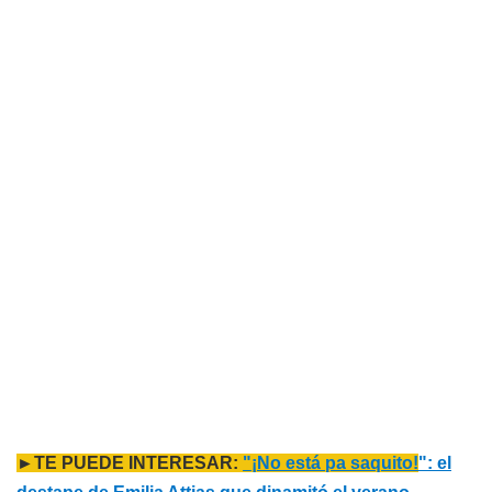
►TE PUEDE INTERESAR:
"¡No está pa saquito!
": el