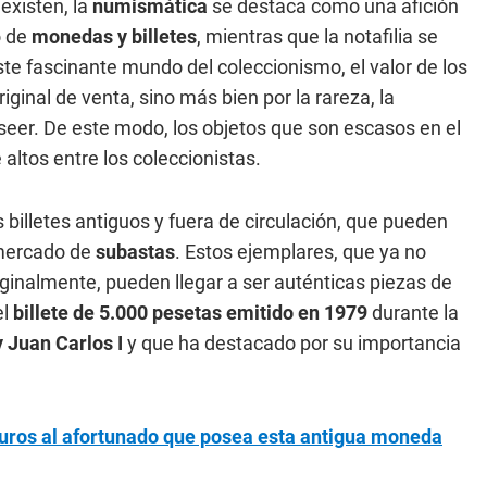
existen, la
numismática
se destaca como una afición
o de
monedas y billetes
, mientras que la notafilia se
e fascinante mundo del coleccionismo, el valor de los
ginal de venta, sino más bien por la rareza, la
seer. De este modo, los objetos que son escasos en el
ltos entre los coleccionistas.
s billetes antiguos y fuera de circulación, que pueden
 mercado de
subastas
. Estos ejemplares, que ya no
riginalmente, pueden llegar a ser auténticas piezas de
el
billete de 5.000 pesetas emitido en 1979
durante la
 Juan Carlos I
y que ha destacado por su importancia
ros al afortunado que posea esta antigua moneda