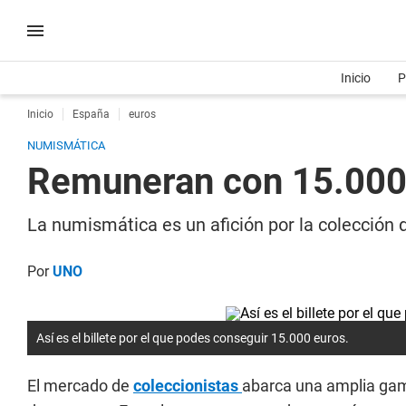
Inicio
P
Inicio
España
euros
NUMISMÁTICA
Remuneran con 15.000 eu
La numismática es un afición por la colección 
Por
UNO
Así es el billete por el que podes conseguir 15.000 euros.
El mercado de
coleccionistas
abarca una amplia gama