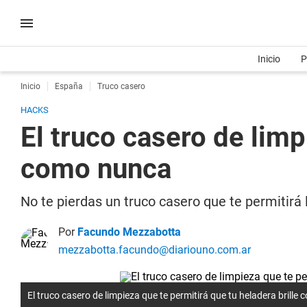
Inicio
P
Inicio
España
Truco casero
HACKS
El truco casero de limp
como nunca
No te pierdas un truco casero que te permitirá 
Por
Facundo Mezzabotta
mezzabotta.facundo@diariouno.com.ar
El truco casero de limpieza que te permitirá que tu heladera brill