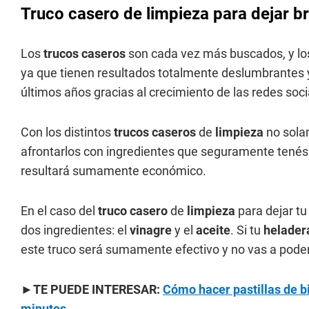
Truco casero de limpieza para dejar bri
Los
trucos caseros
son cada vez más buscados, y l
ya que tienen resultados totalmente deslumbrantes 
últimos años gracias al crecimiento de las redes socia
Con los distintos
trucos caseros
de
limpieza
no sola
afrontarlos con ingredientes que seguramente tené
resultará sumamente económico.
En el caso del
truco casero
de
limpieza
para dejar t
dos ingredientes: el
vinagre
y el
aceite
. Si tu
helader
este truco será sumamente efectivo y no vas a poder d
►TE PUEDE INTERESAR:
Cómo hacer pastillas de b
minutos