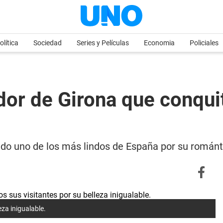
olítica
Sociedad
Series y Películas
Economia
Policiales
or de Girona que conquit
do uno de los más lindos de España por su románti
eza inigualable.