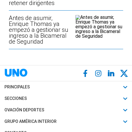
retener dirigentes
Antes de asumir,
Enrique Thomas ya
empezó a gestionar su
ingreso a la Bicameral
de Seguridad
PRINCIPALES
Últimas Noticias
SECCIONES
Política
Horóscopo
OVACIÓN DEPORTES
Sociedad
Motores
Fútbol
GRUPO AMÉRICA INTERIOR
Policiales
Recetas
Mundial