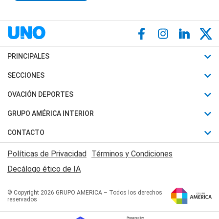
PRINCIPALES
Últimas Noticias
SECCIONES
Política
Horóscopo
OVACIÓN DEPORTES
Sociedad
Motores
Fútbol
GRUPO AMÉRICA INTERIOR
Policiales
Recetas
Mundial
Canal 7 en Vivo
CONTACTO
Judiciales
Trucos caseros
Automovilismo
Radio Nihuil
Acerca de Nosotros
Economia
Políticas de Privacidad
Términos y Condiciones
Series y Películas
Rugby
FM UNA
Contactanos
Decálogo ético de IA
Edictos y Solicitadas
Tenis
Radio Brava
Newsletter
Básquet
© Copyright 2026 GRUPO AMERICA – Todos los derechos
San Juan 8
reservados
Boxeo