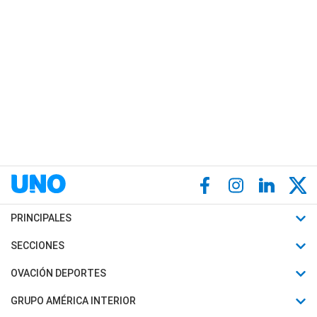
PRINCIPALES
Últimas Noticias
SECCIONES
Política
Horóscopo
OVACIÓN DEPORTES
Sociedad
Motores
Fútbol
GRUPO AMÉRICA INTERIOR
Policiales