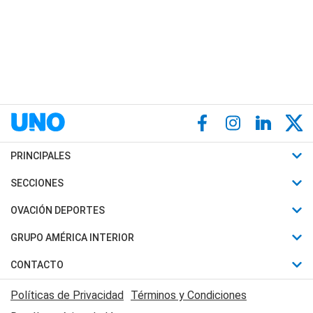
PRINCIPALES
Últimas Noticias
SECCIONES
Política
Horóscopo
OVACIÓN DEPORTES
Sociedad
Motores
Fútbol
GRUPO AMÉRICA INTERIOR
Policiales
Recetas
Mundial
Canal 7 en Vivo
CONTACTO
Judiciales
Trucos caseros
Automovilismo
Radio Nihuil
Acerca de Nosotros
Economia
Políticas de Privacidad
Términos y Condiciones
Series y Películas
Rugby
FM UNA