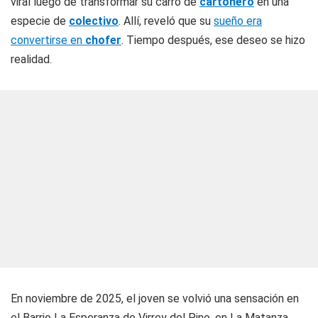
viral luego de transformar su carro de
cartonero
en una
especie de
colectivo
. Allí, reveló que su
sueño era
convertirse en
chofer
. Tiempo después, ese deseo se hizo
realidad.
En noviembre de 2025, el joven se volvió una sensación en
el Barrio La Esperanza de Virrey del Pino, en La Matanza,