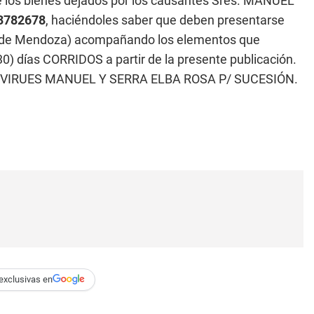
e los bienes dejados por los causantes Sres. MANUEL
3782678
, haciéndoles saber que deben presentarse
ad de Mendoza) acompañando los elementos que
30) días CORRIDOS a partir de la presente publicación.
). VIRUES MANUEL Y SERRA ELBA ROSA P/ SUCESIÓN.
exclusivas en