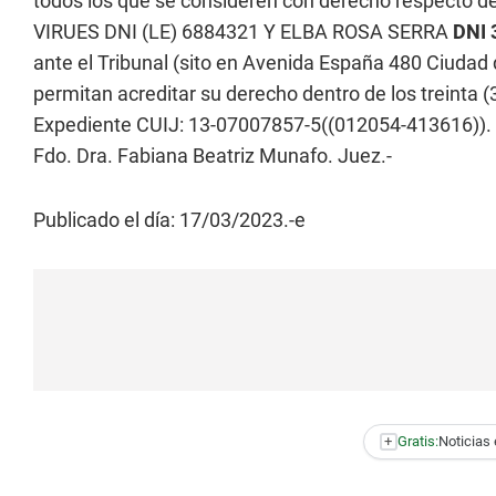
todos los que se consideren con derecho respecto d
VIRUES DNI (LE) 6884321 Y ELBA ROSA SERRA
DNI 
ante el Tribunal (sito en Avenida España 480 Ciud
permitan acreditar su derecho dentro de los treinta (
Expediente CUIJ: 13-07007857-5((012054-413616)
Fdo. Dra. Fabiana Beatriz Munafo. Juez.-
Publicado el día: 17/03/2023.-e
+
Gratis:
Noticias 