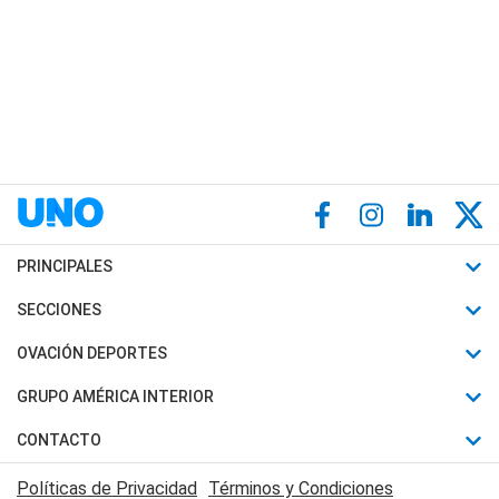
PRINCIPALES
Últimas Noticias
SECCIONES
Política
Horóscopo
OVACIÓN DEPORTES
Sociedad
Motores
Fútbol
GRUPO AMÉRICA INTERIOR
Policiales
Recetas
Mundial
Canal 7 en Vivo
CONTACTO
Judiciales
Trucos caseros
Automovilismo
Radio Nihuil
Acerca de Nosotros
Economia
Políticas de Privacidad
Términos y Condiciones
Series y Películas