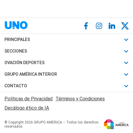
PRINCIPALES
Últimas Noticias
SECCIONES
Política
Horóscopo
OVACIÓN DEPORTES
Sociedad
Motores
Fútbol
GRUPO AMÉRICA INTERIOR
Policiales
Recetas
Mundial
Canal 7 en Vivo
CONTACTO
Judiciales
Trucos caseros
Automovilismo
Radio Nihuil
Acerca de Nosotros
Economia
Políticas de Privacidad
Términos y Condiciones
Series y Películas
Rugby
FM UNA
Contactanos
Decálogo ético de IA
Edictos y Solicitadas
Tenis
Radio Brava
Newsletter
Básquet
© Copyright 2026 GRUPO AMERICA – Todos los derechos
San Juan 8
reservados
Boxeo