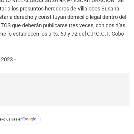
VID C/ VILLALOBOS SUSANA P/ ESCRITURACIÓN” SE
ar a los presuntos herederos de Villalobos Susana
ar a derecho y constituyan domicilio legal dentro del
ICTOS que deberán publicarse tres veces, con dos días
rme lo establecen los arts. 69 y 72 del C.P.C.C.T. Cobo
 2023.-
exclusivas en