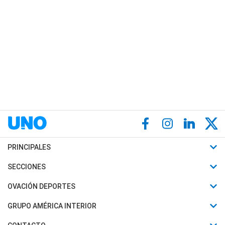
PRINCIPALES
Últimas Noticias
SECCIONES
Política
Horóscopo
OVACIÓN DEPORTES
Sociedad
Motores
Fútbol
GRUPO AMÉRICA INTERIOR
Policiales
Recetas
Mundial
Canal 7 en Vivo