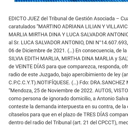
EDICTO JUEZ del Tribunal de Gestión Asociada – Cua
caratulados “MARTINO ADRIANA LILIAN Y VILLAVIC
MARLIA MIRTHA DINA Y LUCA SALVADOR ANTONIO P
al Sr. LUCA SALVADOR ANTONIO, DNI N°14.607.693, de
06 de Diciembre de 2021. (…) En consecuencia, de
SILVIA EDITH MARLIA, MIRTHA DINA MARLIA y SAL
de VEINTE DÍAS para que comparezca, responda, ofrez
radio de este Juzgado, bajo apercibimiento de ley (art
C.P.C.C.Y.T).NOTIFÍQUESE. (…) Fdo: DRA.SANCHEZ M
“Mendoza, 25 de Noviembre de 2022. AUTOS, VISTOS
como persona de ignorado domicilio, a Antonio Salva
conteste la demanda interpuesta en su contra, de la
cítaselos para que en el plazo de TRES DÍAS compare
dentro del radio del Tribunal (art. 21 del CPCCT), m