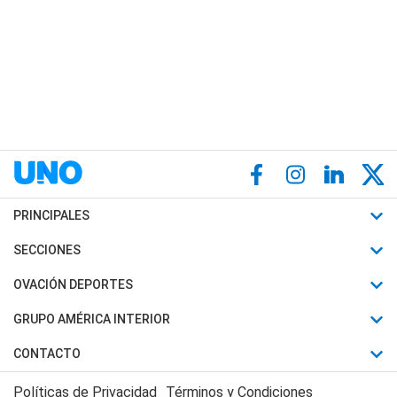
PRINCIPALES
Últimas Noticias
SECCIONES
Política
Horóscopo
OVACIÓN DEPORTES
Sociedad
Motores
Fútbol
GRUPO AMÉRICA INTERIOR
Policiales
Recetas
Mundial
Canal 7 en Vivo
CONTACTO
Judiciales
Trucos caseros
Automovilismo
Radio Nihuil
Acerca de Nosotros
Economia
Políticas de Privacidad
Términos y Condiciones