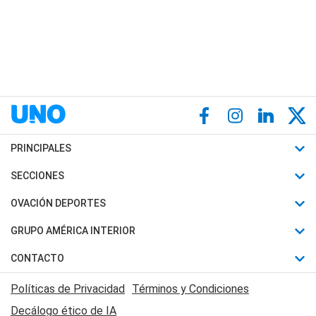
PRINCIPALES
Últimas Noticias
SECCIONES
Política
Horóscopo
OVACIÓN DEPORTES
Sociedad
Motores
Fútbol
GRUPO AMÉRICA INTERIOR
Policiales
Recetas
Mundial
Canal 7 en Vivo
CONTACTO
Judiciales
Trucos caseros
Automovilismo
Radio Nihuil
Acerca de Nosotros
Economia
Políticas de Privacidad
Términos y Condiciones
Series y Películas
Rugby
FM UNA
Contactanos
Decálogo ético de IA
Edictos y Solicitadas