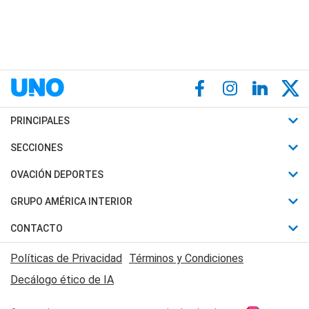
PRINCIPALES
Últimas Noticias
SECCIONES
Política
Horóscopo
OVACIÓN DEPORTES
Sociedad
Motores
Fútbol
GRUPO AMÉRICA INTERIOR
Policiales
Recetas
Mundial
Canal 7 en Vivo
CONTACTO
Judiciales
Trucos caseros
Automovilismo
Radio Nihuil
Acerca de Nosotros
Economia
Políticas de Privacidad
Términos y Condiciones
Series y Películas
Rugby
FM UNA
Contactanos
Decálogo ético de IA
Edictos y Solicitadas
Tenis
Radio Brava
Newsletter