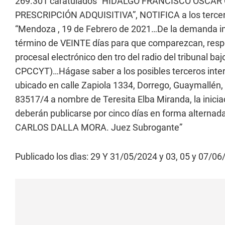
269.301 caratulados “HIDALGO FRANCISCO OSCAR
PRESCRIPCIÓN ADQUISITIVA”, NOTIFICA a los terceros
“Mendoza , 19 de Febrero de 2021…De la demanda i
término de VEINTE días para que comparezcan, respo
procesal electrónico den tro del radio del tribunal baj
CPCCYT)…Hágase saber a los posibles terceros inter
ubicado en calle Zapiola 1334, Dorrego, Guaymallén, 
83517/4 a nombre de Teresita Elba Miranda, la inici
deberán publicarse por cinco días en forma alternad
CARLOS DALLA MORA. Juez Subrogante”
Publicado los dìas: 29 Y 31/05/2024 y 03, 05 y 07/06