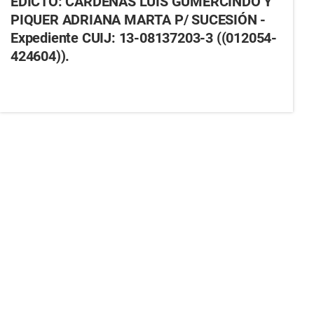
EDICTO: CARDENAS LUIS GUMERCINDO Y
PIQUER ADRIANA MARTA P/ SUCESIÓN -
Expediente CUIJ: 13-08137203-3 ((012054-
424604)).