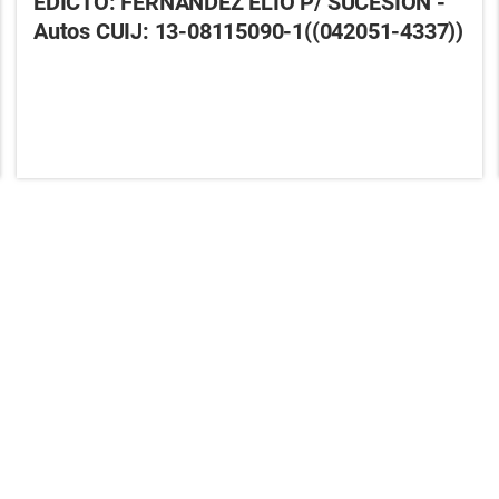
EDICTO: FERNANDEZ ELIO P/ SUCESIÓN -
Autos CUIJ: 13-08115090-1((042051-4337))