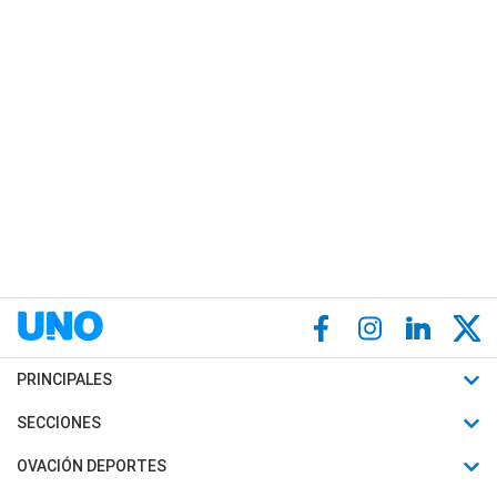
PRINCIPALES
Últimas Noticias
SECCIONES
Política
Horóscopo
OVACIÓN DEPORTES
Sociedad