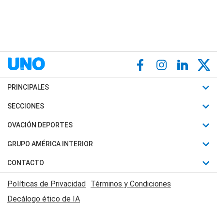
PRINCIPALES
Últimas Noticias
SECCIONES
Política
Horóscopo
OVACIÓN DEPORTES
Sociedad
Motores
Fútbol
GRUPO AMÉRICA INTERIOR
Policiales
Recetas
Mundial
Canal 7 en Vivo
CONTACTO
Judiciales
Trucos caseros
Automovilismo
Radio Nihuil
Acerca de Nosotros
Economia
Políticas de Privacidad
Términos y Condiciones
Series y Películas
Rugby
FM UNA
Contactanos
Decálogo ético de IA
Edictos y Solicitadas
Tenis
Radio Brava
Newsletter